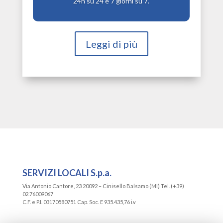
24h su 24 e 7 giorni su 7.
Leggi di più
SERVIZI LOCALI S.p.a.
Via Antonio Cantore, 23 20092 – Cinisello Balsamo (MI) Tel. (+39)
02.76009067
C.F. e P.I. 03170580751 ​Cap. Soc. E 935.435,76 i.v